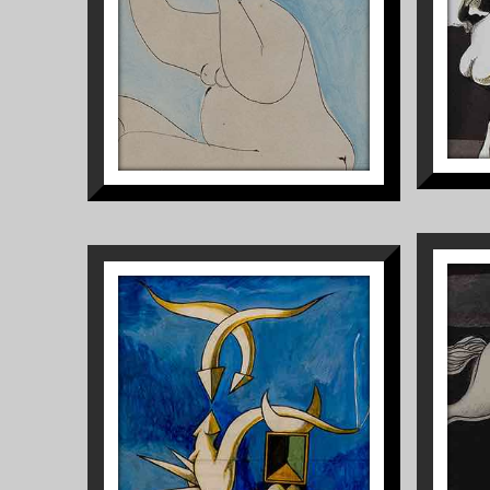
1
S/TÍTULO
1