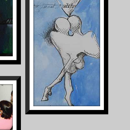
1
S/TÍTULO
AS