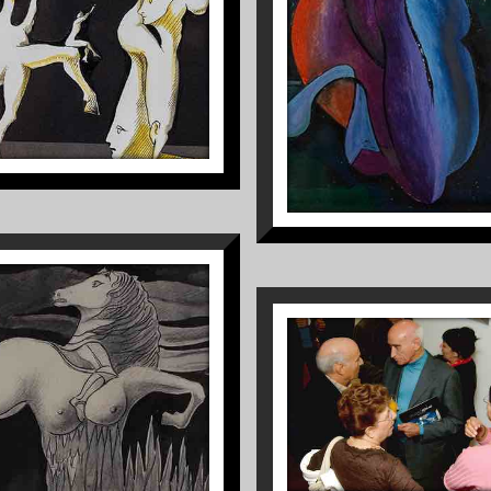
1
1
S/TÍTULO
S/TÍTULO
1
1
CRUZEIRO SEIX